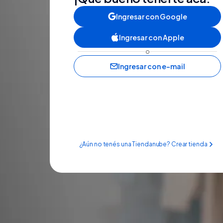
Ingresar con Google
Ingresar con Apple
o
Ingresar con e-mail
¿Aún no tenés una Tiendanube? Crear tienda